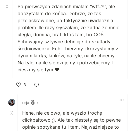
Po pierwszych zdaniach mialam "wtf..?!", ale
doczytalam do końca. Dobrze, ze tak
przejaskrawione, bo faktycznie uwidacznia
problem. Ile razy słyszałam, że żadna ze mnie
uległa, domina, brat, ktoś tam, bo COŚ.
Schowajmy sztywne definicje do szuflady
średniowiecza. Ech... bierzmy i korzystajmy z
dynamiki d/s, kinków, na tyle, na ile chcemy.
Na tyle, na ile się czujemy i potrzebujemy. I
cieszmy się tym ❤️
3
Polub
orja
•
Hehe, nie celowo, ale wyszło trochę
clickbaitowo ;). Ale tak niestety są to pewne
opinie spotykane tu i tam. Najważniejsze to