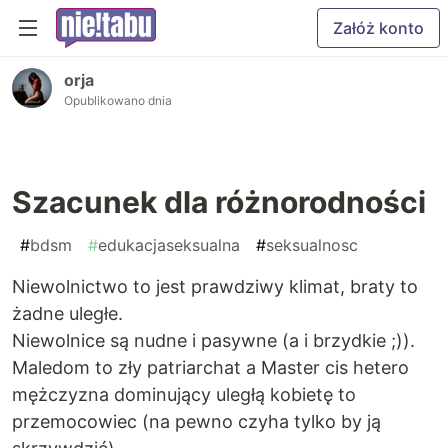
Załóż konto
orja
Opublikowano dnia
Szacunek dla różnorodności
#
bdsm
#
edukacjaseksualna
#
seksualnosc
Niewolnictwo to jest prawdziwy klimat, braty to
żadne uległe.
Niewolnice są nudne i pasywne (a i brzydkie ;)).
Maledom to zły patriarchat a Master cis hetero
mężczyzna dominujący uległą kobietę to
przemocowiec (na pewno czyha tylko by ją