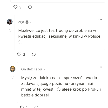
3
Polub
orja
•
Możliwe, że jest też trochę do zrobienia w
kwestii edukacji seksualnej w kinku w Polsce
:).
2
Polub
On Bez Tabu
•
Myślę że daleko nam - społeczeństwu do
zadawalającego poziomu (przynamniej
mnie) w tej kwestii 😏 aleee krok po kroku i
będzie dobrze!
1