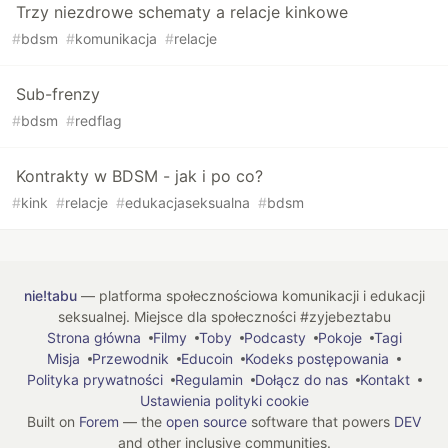
Trzy niezdrowe schematy a relacje kinkowe
#
bdsm
#
komunikacja
#
relacje
Sub-frenzy
#
bdsm
#
redflag
Kontrakty w BDSM - jak i po co?
#
kink
#
relacje
#
edukacjaseksualna
#
bdsm
nie!tabu
— platforma społecznościowa komunikacji i edukacji
seksualnej. Miejsce dla społeczności #zyjebeztabu
Strona główna
Filmy
Toby
Podcasty
Pokoje
Tagi
Misja
Przewodnik
Educoin
Kodeks postępowania
Polityka prywatności
Regulamin
Dołącz do nas
Kontakt
Ustawienia polityki cookie
Built on
Forem
— the
open source
software that powers
DEV
and other inclusive communities.