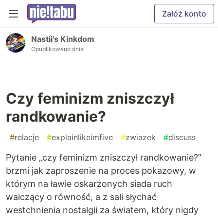
Załóż konto
Nastii's Kinkdom
Opublikowano dnia
Czy feminizm zniszczył
randkowanie?
#
relacje
#
explainlikeimfive
#
zwiazek
#
discuss
Pytanie „czy feminizm zniszczył randkowanie?”
brzmi jak zaproszenie na proces pokazowy, w
którym na ławie oskarżonych siada ruch
walczący o równość, a z sali słychać
westchnienia nostalgii za światem, który nigdy