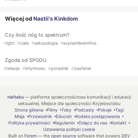
Więcej od
Nastii's Kinkdom
Czy ilość nóg to spektrum?
#
lgbt
#
ciało
#
seksuologia
#
explainlikeimfive
Zgoda od SPODU
#
relacje
#
intymnosc
#
poradnik
#
zaufanie
nie!tabu
— platforma społecznościowa komunikacji i edukacji
seksualnej. Miejsce dla społeczności #zyjebeztabu
Strona główna
Filmy
Toby
Podcasty
Pokoje
Tagi
Misja
Przewodnik
Educoin
Kodeks postępowania
Polityka prywatności
Regulamin
Dołącz do nas
Kontakt
Ustawienia polityki cookie
Built on
Forem
— the
open source
software that powers
DEV