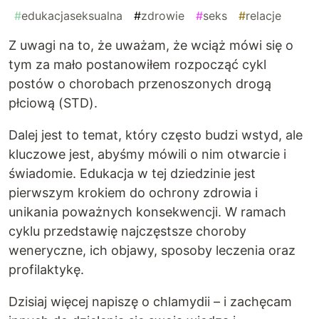
#
edukacjaseksualna
#
zdrowie
#
seks
#
relacje
Z uwagi na to, że uważam, że wciąż mówi się o
tym za mało postanowiłem rozpocząć cykl
postów o chorobach przenoszonych drogą
płciową (STD).
Dalej jest to temat, który często budzi wstyd, ale
kluczowe jest, abyśmy mówili o nim otwarcie i
świadomie. Edukacja w tej dziedzinie jest
pierwszym krokiem do ochrony zdrowia i
unikania poważnych konsekwencji. W ramach
cyklu przedstawię najczęstsze choroby
weneryczne, ich objawy, sposoby leczenia oraz
profilaktykę.
Dzisiaj więcej napiszę o chlamydii – i zachęcam