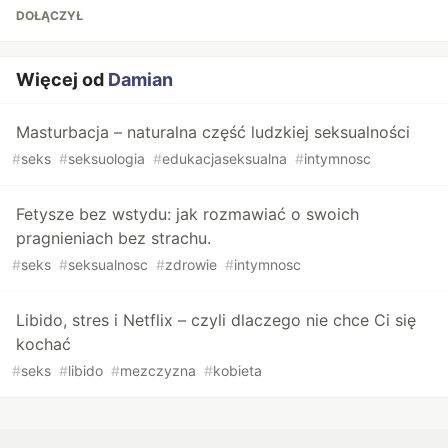
DOŁĄCZYŁ
Więcej od
Damian
Masturbacja – naturalna część ludzkiej seksualności
#
seks
#
seksuologia
#
edukacjaseksualna
#
intymnosc
Fetysze bez wstydu: jak rozmawiać o swoich
pragnieniach bez strachu.
#
seks
#
seksualnosc
#
zdrowie
#
intymnosc
Libido, stres i Netflix – czyli dlaczego nie chce Ci się
kochać
#
seks
#
libido
#
mezczyzna
#
kobieta