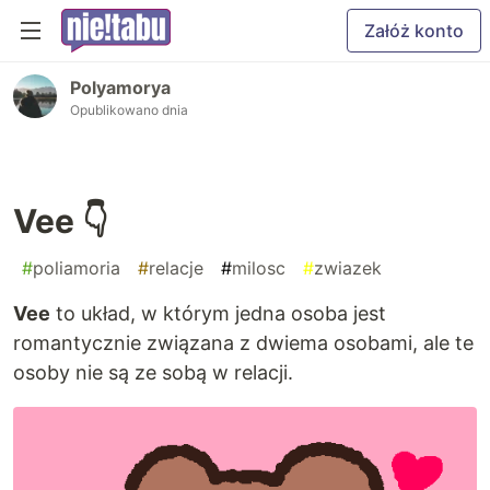
Załóż konto
Polyamorya
Opublikowano dnia
Vee 👇
#
poliamoria
#
relacje
#
milosc
#
zwiazek
Vee
to układ, w którym jedna osoba jest
romantycznie związana z dwiema osobami, ale te
osoby nie są ze sobą w relacji.