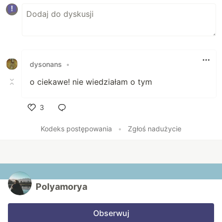
dysonans
•
o ciekawe! nie wiedziałam o tym
3
Polub
Kodeks postępowania
•
Zgłoś nadużycie
Polyamorya
Obserwuj