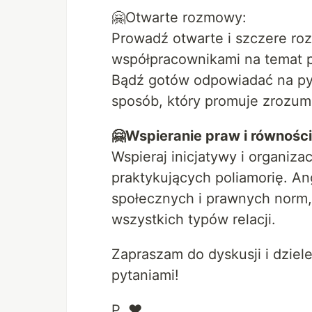
🤗Otwarte rozmowy:
Prowadź otwarte i szczere roz
współpracownikami na temat p
Bądź gotów odpowiadać na pyt
sposób, który promuje zrozumi
🤗Wspieranie praw i równości
Wspieraj inicjatywy i organiz
praktykujących poliamorię. An
społecznych i prawnych norm,
wszystkich typów relacji.
Zapraszam do dyskusji i dziel
pytaniami!
P. ♥️