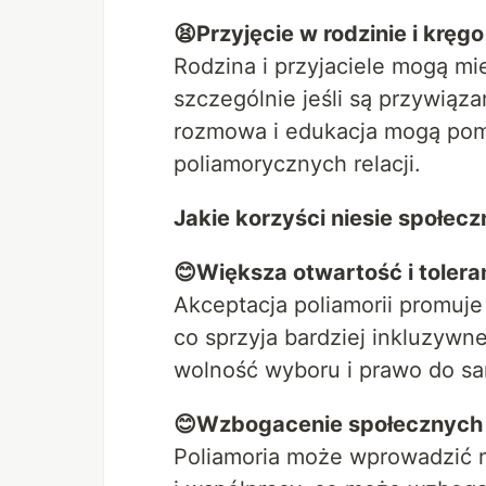
😫Przyjęcie w rodzinie i kręg
Rodzina i przyjaciele mogą mi
szczególnie jeśli są przywiąza
rozmowa i edukacja mogą pomó
poliamorycznych relacji.
Jakie korzyści niesie społecz
😊Większa otwartość i tolera
Akceptacja poliamorii promuje
co sprzyja bardziej inkluzywn
wolność wyboru i prawo do samo
😊Wzbogacenie społecznych n
Poliamoria może wprowadzić n