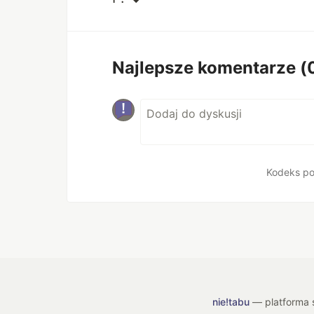
Najlepsze komentarze
(
Kodeks po
nie!tabu
— platforma s