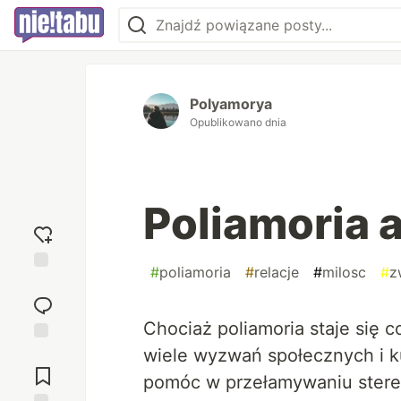
Polyamorya
Opublikowano dnia
Poliamoria 
#
poliamoria
#
relacje
#
milosc
#
z
Dodaj
reakcję
Chociaż poliamoria staje się 
wiele wyzwań społecznych i k
Przejdź do
komentarzy
pomóc w przełamywaniu stereo