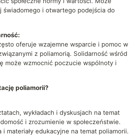
cić społeczne normy i wartości. Może
ej świadomego i otwartego podejścia do
arność:
zęsto oferuje wzajemne wsparcie i pomoc w
związanymi z poliamorią. Solidarność wśród
ię może wzmocnić poczucie wspólnoty i
cję poliamorii?
ztatach, wykładach i dyskusjach na temat
iadomość i zrozumienie w społeczeństwie.
 i materiały edukacyjne na temat poliamorii.