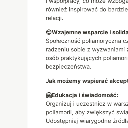
i współpracy, co może wzboga
również inspirować do bardzi
relacji.
😊Wzajemne wsparcie i solid
Społeczność poliamoryczna c
radzeniu sobie z wyzwaniami 
osób praktykujących poliamor
bezpieczeństwa.
Jak możemy wspierać akcepta
🤗Edukacja i świadomość:
Organizuj i uczestnicz w wars
poliamorii, aby zwiększyć św
Udostępniaj wiarygodne źródła