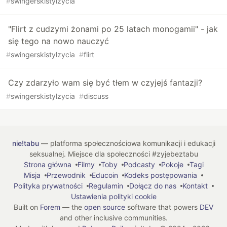
#
swingerskistylzycia
"Flirt z cudzymi żonami po 25 latach monogamii" - jak
się tego na nowo nauczyć
#
swingerskistylzycia
#
flirt
Czy zdarzyło wam się być tłem w czyjejś fantazji?
#
swingerskistylzycia
#
discuss
nie!tabu
— platforma społecznościowa komunikacji i edukacji
seksualnej. Miejsce dla społeczności #zyjebeztabu
Strona główna
Filmy
Toby
Podcasty
Pokoje
Tagi
Misja
Przewodnik
Educoin
Kodeks postępowania
Polityka prywatności
Regulamin
Dołącz do nas
Kontakt
Ustawienia polityki cookie
Built on
Forem
— the
open source
software that powers
DEV
and other inclusive communities.