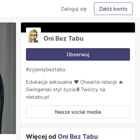
Zaloguj się
Załóż konto
Oni Bez Tabu
Obserwuj
#zyjemybeztabu
Edukacja seksualna ❤️ Otwarte relacje 🔥
Swingerski styl życia🍍Twórcy na
nietabu.pl
Nasze social media
Więcej od
Oni Bez Tabu