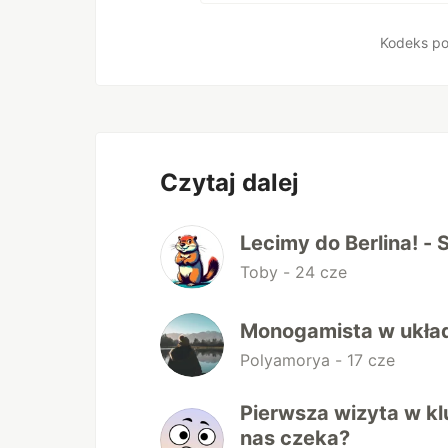
Kodeks po
Czytaj dalej
Lecimy do Berlina! - 
Toby -
24 cze
Monogamista w układ
Polyamorya -
17 cze
Pierwsza wizyta w klu
nas czeka?