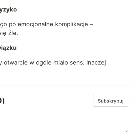
ryzyko
go po emocjonalne komplikacje –
ię źle.
wiązku
y otwarcie w ogóle miało sens. Inaczej
0)
Subskrybuj