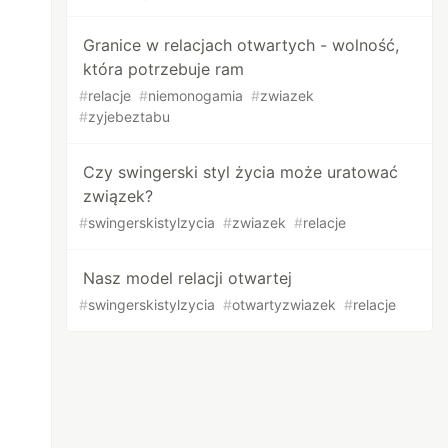
Granice w relacjach otwartych - wolność,
która potrzebuje ram
#
relacje
#
niemonogamia
#
zwiazek
#
zyjebeztabu
Czy swingerski styl życia może uratować
związek?
#
swingerskistylzycia
#
zwiazek
#
relacje
Nasz model relacji otwartej
#
swingerskistylzycia
#
otwartyzwiazek
#
relacje