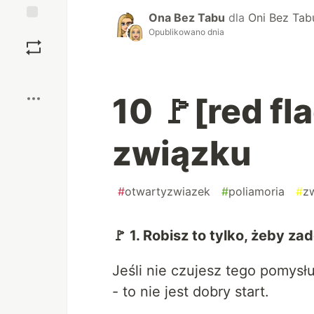
Ona Bez Tabu
dla
Oni Bez Tab
Zapisz
Opublikowano dnia
Boost
10 🚩[red fl
związku
#
otwartyzwiazek
#
poliamoria
#
z
🚩 1. Robisz to tylko, żeby za
Jeśli nie czujesz tego pomysłu
- to nie jest dobry start.