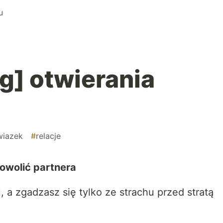
u
ag] otwierania
wiazek
#
relacje
dowolić partnera
, a zgadzasz się tylko ze strachu przed stratą