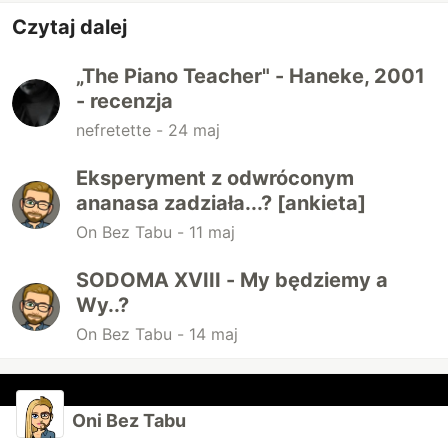
Czytaj dalej
„The Piano Teacher" - Haneke, 2001
- recenzja
nefretette -
24 maj
Eksperyment z odwróconym
ananasa zadziała...? [ankieta]
On Bez Tabu -
11 maj
SODOMA XVIII - My będziemy a
Wy..?
On Bez Tabu -
14 maj
Oni Bez Tabu