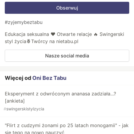
Obserwuj
#zyjemybeztabu
Edukacja seksualna ❤️ Otwarte relacje 🔥 Swingerski
styl życia🍍Twórcy na nietabu.pl
Nasze social media
Więcej od
Oni Bez Tabu
Eksperyment z odwróconym ananasa zadziała...?
[ankieta]
#
swingerskistylzycia
"Flirt z cudzymi żonami po 25 latach monogamii" - jak
się tego na nowo nauczyć