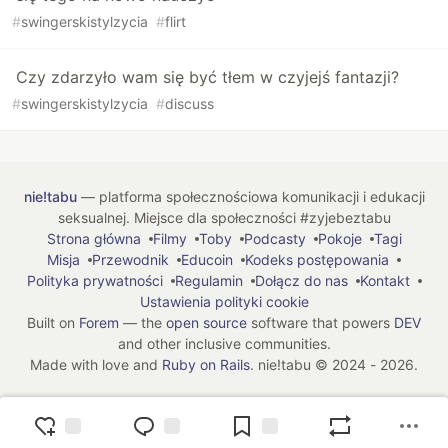
#
swingerskistylzycia
#
flirt
Czy zdarzyło wam się być tłem w czyjejś fantazji?
#
swingerskistylzycia
#
discuss
nie!tabu
— platforma społecznościowa komunikacji i edukacji
seksualnej. Miejsce dla społeczności #zyjebeztabu
Strona główna
Filmy
Toby
Podcasty
Pokoje
Tagi
Misja
Przewodnik
Educoin
Kodeks postępowania
Polityka prywatności
Regulamin
Dołącz do nas
Kontakt
Ustawienia polityki cookie
Built on
Forem
— the
open source
software that powers
DEV
and other inclusive communities.
Made with love and
Ruby on Rails
. nie!tabu
©
2024 - 2026.