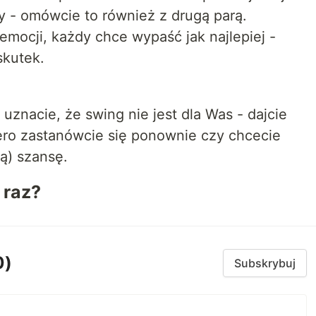
nsy - omówcie to również z drugą parą.
mocji, każdy chce wypaść jak najlepiej -
skutek.
uznacie, że swing nie jest dla Was - dajcie
ero zastanówcie się ponownie czy chcecie
ą) szansę.
 raz?
0)
Subskrybuj