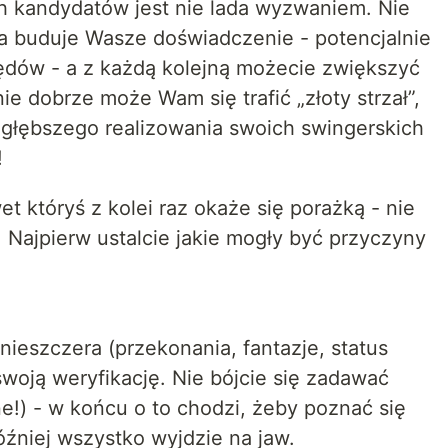
ch kandydatów jest nie lada wyzwaniem. Nie
ja buduje Wasze doświadczenie - potencjalnie
łędów - a z każdą kolejną możecie zwiększyć
e dobrze może Wam się trafić „złoty strzał”,
 głębszego realizowania swoich swingerskich
!
et któryś z kolei raz okaże się porażką - nie
y. Najpierw ustalcie jakie mogły być przyczyny
 nieszczera (przekonania, fantazje, status
swoją weryfikację. Nie bójcie się zadawać
ne!) - w końcu o to chodzi, żeby poznać się
później wszystko wyjdzie na jaw.