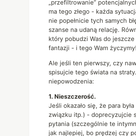
„przefiltrowanie” potencjalny
ma tego złego - każda sytuac
nie popełnicie tych samych b
szanse na udaną relację. Równi
który pobudzi Was do jeszcze
fantazji - i tego Wam życzymy
Ale jeśli ten pierwszy, czy naw
spisujcie tego świata na strat
niepowodzenia:
1. Nieszczerość.
Jeśli okazało się, że para była
związku itp.) - doprecyzujcie 
pytania (szczególnie te intym
jak najlepiej, bo prędzej czy 