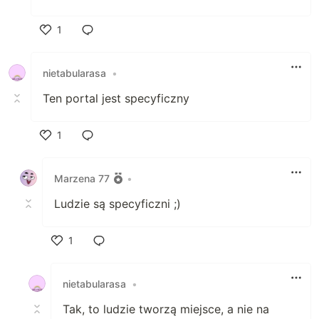
1
Polub
nietabularasa
•
Ten portal jest specyficzny
1
Polub
Marzena 77
•
Ludzie są specyficzni ;)
1
Polub
nietabularasa
•
Tak, to ludzie tworzą miejsce, a nie na