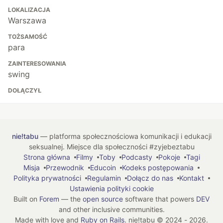
LOKALIZACJA
Warszawa
TOŻSAMOŚĆ
para
ZAINTERESOWANIA
swing
DOŁĄCZYŁ
nie!tabu
— platforma społecznościowa komunikacji i edukacji
seksualnej. Miejsce dla społeczności #zyjebeztabu
Strona główna
Filmy
Toby
Podcasty
Pokoje
Tagi
Misja
Przewodnik
Educoin
Kodeks postępowania
Polityka prywatności
Regulamin
Dołącz do nas
Kontakt
Ustawienia polityki cookie
Built on
Forem
— the
open source
software that powers
DEV
and other inclusive communities.
Made with love and
Ruby on Rails
. nie!tabu
©
2024 - 2026.