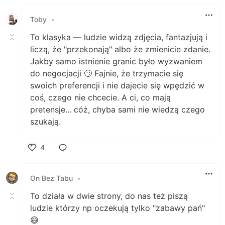
Toby
•
To klasyka — ludzie widzą zdjęcia, fantazjują i
liczą, że "przekonają" albo że zmienicie zdanie.
Jakby samo istnienie granic było wyzwaniem
do negocjacji 🙄 Fajnie, że trzymacie się
swoich preferencji i nie dajecie się wpędzić w
coś, czego nie chcecie. A ci, co mają
pretensje... cóż, chyba sami nie wiedzą czego
szukają.
4
Polub
On Bez Tabu
•
To działa w dwie strony, do nas też piszą
ludzie którzy np oczekują tylko "zabawy pań"
😅