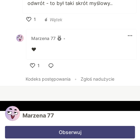
odwrót - to był taki skrót myślowy..
1
Wątek
Polub
Marzena 77
•
❤️
1
Polub
Kodeks postępowania
•
Zgłoś nadużycie
Marzena 77
Obserwuj