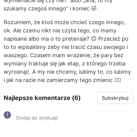
wymieniacie się czy nie?" albo „aha, to my
szukamy czegoś innego" i koniec 🤣
Rozumiem, że ktoś może chcieć czego innego,
ok. Ale czemu nikt nie czyta tego, co mamy
napisane albo ma o to pretensje? 🙃 Przecież po
to to wpisaliśmy zeby nie tracić czasu swojego i
waszego. Czasem mam wrażenie, że pary bez
wymiany traktuje się jak etap, z którego trzeba
wyrosnąć. A my nie chcemy, lubimy to, co lubimy
i jak na razie nie zamierzamy tego zmienic 🤷‍♀️
Najlepsze komentarze
(6)
Subskrybuj