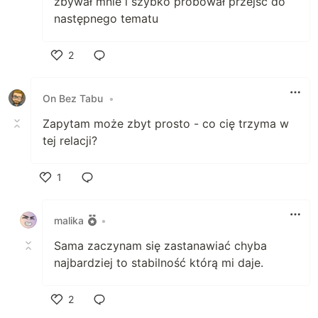
zbywał mnie i szybko próbował przejść do
następnego tematu
2
Polub
On Bez Tabu
•
Zapytam może zbyt prosto - co cię trzyma w
tej relacji?
1
Polub
malika
•
Sama zaczynam się zastanawiać chyba
najbardziej to stabilność którą mi daje.
2