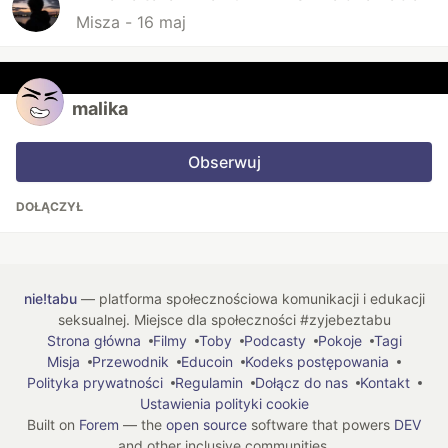
Misza -
16 maj
malika
Obserwuj
DOŁĄCZYŁ
nie!tabu
— platforma społecznościowa komunikacji i edukacji
seksualnej. Miejsce dla społeczności #zyjebeztabu
Strona główna
Filmy
Toby
Podcasty
Pokoje
Tagi
Misja
Przewodnik
Educoin
Kodeks postępowania
Polityka prywatności
Regulamin
Dołącz do nas
Kontakt
Ustawienia polityki cookie
Built on
Forem
— the
open source
software that powers
DEV
and other inclusive communities.