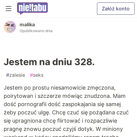
Załóż konto
malika
Opublikowano dnia
Jestem na dniu 328.
#
zalesie
#
seks
Jestem po prostu niesamowicie zmęczona,
poirytowan i szczerze mówiąc znudzona. Mam
dość pornografii dość zaspokajania się samej
żeby poczuć ulgę. Chcę czuć się pożądana czuć
się upragniona chcę flirtować i rozpaczliwie
pragnę znowu poczuć czyjś dotyk. W miniony