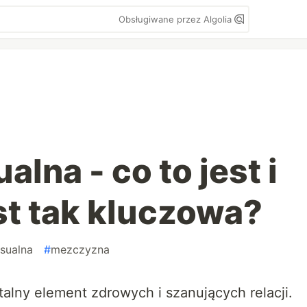
Obsługiwane przez Algolia
lna - co to jest i
st tak kluczowa?
sualna
#
mezczyzna
lny element zdrowych i szanujących relacji.