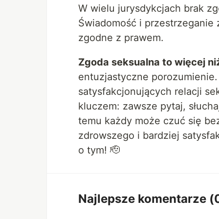
W wielu jurysdykcjach brak z
Świadomość i przestrzeganie z
zgodne z prawem.
Zgoda seksualna to więcej niż
entuzjastyczne porozumienie.
satysfakcjonujących relacji se
kluczem: zawsze pytaj, słuchaj
temu każdy może czuć się bez
zdrowszego i bardziej satysf
o tym! 🫡
Najlepsze komentarze
(