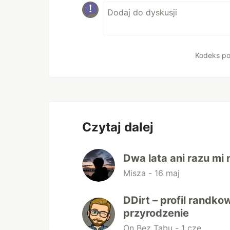
Kodeks po
Czytaj dalej
Dwa lata ani razu mi n
Misza -
16 maj
DDirt – profil randko
przyrodzenie
On Bez Tabu -
1 cze