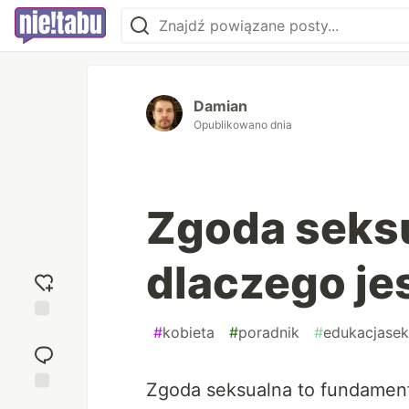
Damian
Opublikowano dnia
Zgoda seksua
dlaczego je
#
kobieta
#
poradnik
#
edukacjasek
Dodaj
reakcję
Zgoda seksualna to fundamenta
Przejdź do