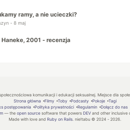
kamy ramy, a nie ucieczki?
szyn -
8 maj
- Haneke, 2001 - recenzja
połecznościowa komunikacji i edukacji seksualnej. Miejsce dla spo
Strona główna
Filmy
Toby
Podcasty
Pokoje
Tagi
ks postępowania
Polityka prywatności
Regulamin
Dołącz do nas
em
— the
open source
software that powers
DEV
and other inclusive
Made with love and
Ruby on Rails
. nie!tabu
©
2024 - 2026.