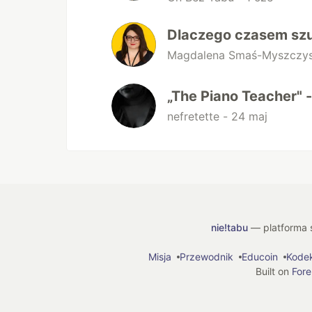
Dlaczego czasem szu
Magdalena Smaś-Myszczy
„The Piano Teacher" 
nefretette -
24 maj
nie!tabu
— platforma s
Misja
Przewodnik
Educoin
Kode
Built on
For