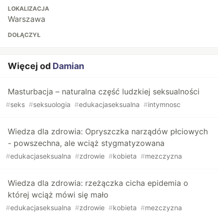
LOKALIZACJA
Warszawa
DOŁĄCZYŁ
Więcej od
Damian
Masturbacja – naturalna część ludzkiej seksualności
#
seks
#
seksuologia
#
edukacjaseksualna
#
intymnosc
Wiedza dla zdrowia: Opryszczka narządów płciowych
- powszechna, ale wciąż stygmatyzowana
#
edukacjaseksualna
#
zdrowie
#
kobieta
#
mezczyzna
Wiedza dla zdrowia: rzeżączka cicha epidemia o
której wciąż mówi się mało
#
edukacjaseksualna
#
zdrowie
#
kobieta
#
mezczyzna