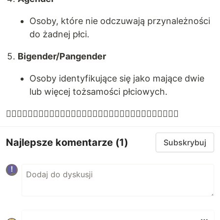
Osoby, które nie odczuwają przynależności
do żadnej płci.
Bigender/Pangender
Osoby identyfikujące się jako mające dwie
lub więcej tożsamości płciowych.
🏳️‍🌈🏳️‍🌈🏳️‍🌈🏳️‍🌈🏳️‍🌈🏳️‍🌈🏳️‍🌈🏳️‍🌈🏳️‍🌈🏳️‍🌈🏳️‍🌈🏳️‍🌈🏳️‍🌈🏳️‍🌈🏳️‍🌈🏳️‍🌈
Najlepsze komentarze
(1)
Subskrybuj