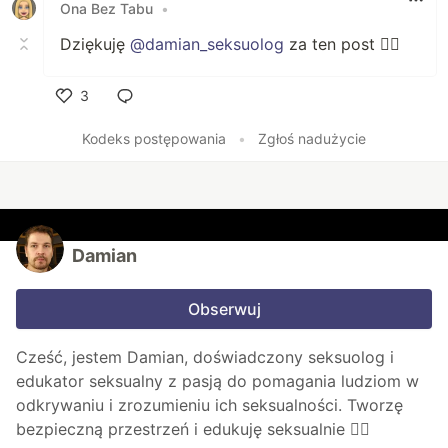
Ona Bez Tabu
•
Dziękuję
@damian_seksuolog
za ten post ❤️‍🔥
3
Polub
Kodeks postępowania
•
Zgłoś nadużycie
Damian
Obserwuj
Cześć, jestem Damian, doświadczony seksuolog i
edukator seksualny z pasją do pomagania ludziom w
odkrywaniu i zrozumieniu ich seksualności. Tworzę
bezpieczną przestrzeń i edukuję seksualnie 🏳️‍🌈