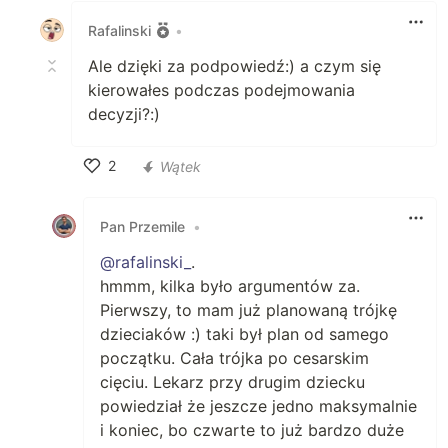
Rafalinski
•
Ale dzięki za podpowiedź:) a czym się
kierowałes podczas podejmowania
decyzji?:)
2
Wątek
Polub
Pan Przemile
•
@rafalinski_
.
hmmm, kilka było argumentów za.
Pierwszy, to mam już planowaną trójkę
dzieciaków :) taki był plan od samego
początku. Cała trójka po cesarskim
cięciu. Lekarz przy drugim dziecku
powiedział że jeszcze jedno maksymalnie
i koniec, bo czwarte to już bardzo duże