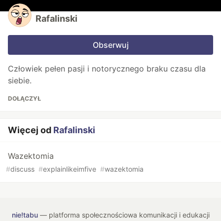
Rafalinski
Obserwuj
Człowiek pełen pasji i notorycznego braku czasu dla
siebie.
DOŁĄCZYŁ
Więcej od
Rafalinski
Wazektomia
#
discuss
#
explainlikeimfive
#
wazektomia
nie!tabu
— platforma społecznościowa komunikacji i edukacji