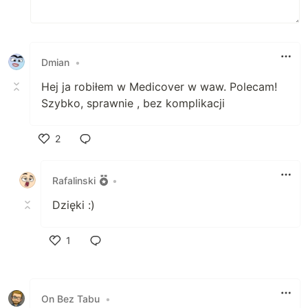
Dmian
•
Hej ja robiłem w Medicover w waw. Polecam!
Szybko, sprawnie , bez komplikacji
2
Polub
Rafalinski
•
Dzięki :)
1
Polub
On Bez Tabu
•