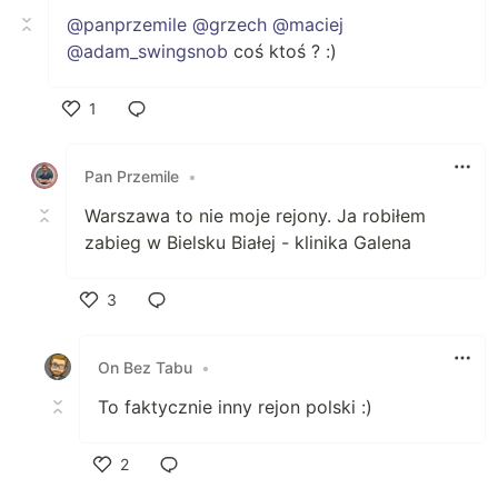
@panprzemile
@grzech
@maciej
@adam_swingsnob
coś ktoś ? :)
1
Polub
Pan Przemile
•
Warszawa to nie moje rejony. Ja robiłem
zabieg w Bielsku Białej - klinika Galena
3
Polub
On Bez Tabu
•
To faktycznie inny rejon polski :)
2
Polub