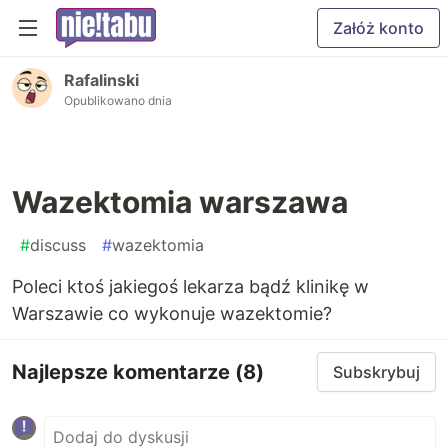
Załóż konto
Rafalinski
Opublikowano dnia
Wazektomia warszawa
#
discuss
#
wazektomia
Poleci ktoś jakiegoś lekarza bądź klinikę w
Warszawie co wykonuje wazektomie?
Najlepsze komentarze
(8)
Subskrybuj