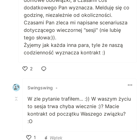
domowe obowiązki, a czasami coś
dodatkowego Pan wyznacza. Melduję się co
godzinę, niezależnie od okoliczności.
Czasami Pan zleca mi napisane scenariusza
dotyczącego wieczornej "sesji" (nie lubię
tego słowa:)).
Żyjemy jak każda inna para, tyle że naszą
codzienność wyznacza kontrakt :)
2
Polub
Swingswing
•
W zle pytanie trafiłem... :)) W waszym życiu
to sesja trwa chyba wiecznie :)? Macie
kontrakt od początku Waszego związku?
:O
1
Wątek