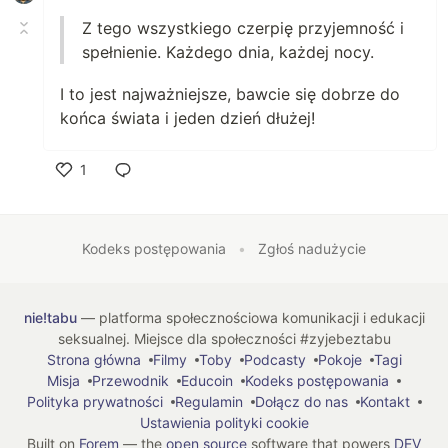
Z tego wszystkiego czerpię przyjemność i
spełnienie. Każdego dnia, każdej nocy.
I to jest najważniejsze, bawcie się dobrze do
końca świata i jeden dzień dłużej!
1
Polub
Kodeks postępowania
•
Zgłoś nadużycie
nie!tabu
— platforma społecznościowa komunikacji i edukacji
seksualnej. Miejsce dla społeczności #zyjebeztabu
Strona główna
Filmy
Toby
Podcasty
Pokoje
Tagi
Misja
Przewodnik
Educoin
Kodeks postępowania
Polityka prywatności
Regulamin
Dołącz do nas
Kontakt
Ustawienia polityki cookie
Built on
Forem
— the
open source
software that powers
DEV