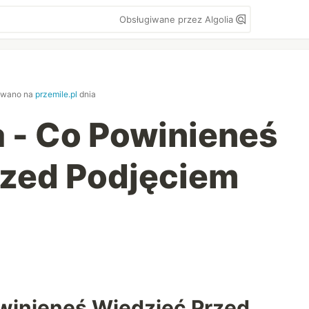
Obsługiwane przez Algolia
kowano na
przemile.pl
dnia
 - Co Powinieneś
rzed Podjęciem
winieneś Wiedzieć Przed