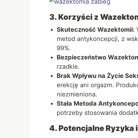
3. Korzyści z Wazektom
Skuteczność Wazektomii:
W
metod antykoncepcji, z ws
99%.
Bezpieczeństwo Wazektom
rzadkie.
Brak Wpływu na Życie Sek
erekcję ani orgazm. Produ
niezmieniona.
Stała Metoda Antykoncepcj
potrzeby stosowania dodat
4. Potencjalne Ryzyka 