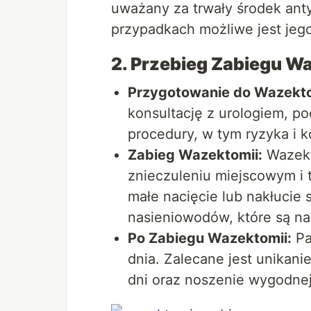
uważany za trwały środek ant
przypadkach możliwe jest jeg
2. Przebieg Zabiegu W
Przygotowanie do Wazekto
konsultację z urologiem, p
procedury, w tym ryzyka i k
Zabieg Wazektomii:
Wazekt
znieczuleniu miejscowym i 
małe nacięcie lub nakłucie 
nasieniowodów, które są na
Po Zabiegu Wazektomii:
Pa
dnia. Zalecane jest unikani
dni oraz noszenie wygodnej,