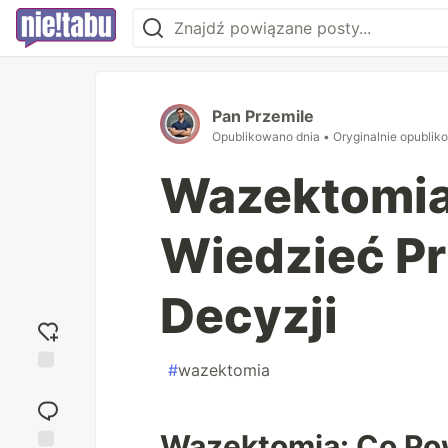
Pan Przemile
Opublikowano dnia
• Oryginalnie opubli
Wazektomia
Wiedzieć P
Decyzji
#
wazektomia
Dodaj
reakcję
Wazektomia: Co Po