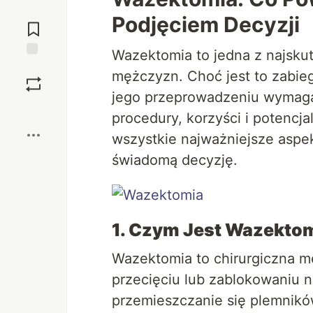
Przejdź do
Podjęciem Decyzji
komentarzy
Wazektomia to jedna z najsku
Zapisz
mężczyzn. Choć jest to zabieg
jego przeprowadzeniu wymaga
Boost
procedury, korzyści i potencj
wszystkie najważniejsze aspe
świadomą decyzję.
1. Czym Jest Wazekto
Wazektomia to chirurgiczna me
przecięciu lub zablokowaniu 
przemieszczanie się plemników