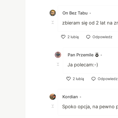
Polub
On Bez Tabu
•
zbieram się od 2 lat na zr
2
lubią
Odpowiedz
Polub
Pan Przemile
•
Ja polecam:-)
2
lubią
Odpowiedz
Polub
Kordian
•
Spoko opcja, na pewno p