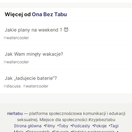
Więcej od
Ona Bez Tabu
Jakie plany na weekend ? 😈
#
watercooler
Jak Wam minęły wakacje?
#
watercooler
Jak „ładujecie baterie”?
#
discuss
#
watercooler
nie!tabu
— platforma społecznościowa komunikacji i edukacji
seksualnej. Miejsce dla społeczności #zyjebeztabu
Strona główna
Filmy
Toby
Podcasty
Pokoje
Tagi
Misja
Przewodnik
Educoin
Kodeks postępowania