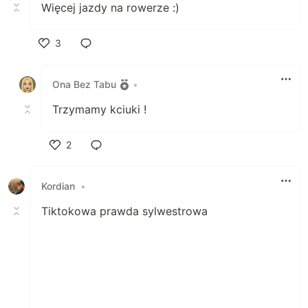
Więcej jazdy na rowerze :)
3
Polub
Ona Bez Tabu
•
Trzymamy kciuki !
2
Polub
Kordian
•
Tiktokowa prawda sylwestrowa