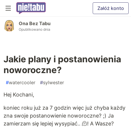
Załóż konto
Ona Bez Tabu
Opublikowano dnia
Jakie plany i postanowienia
noworoczne?
#
watercooler
#
sylwester
Hej Kochani,
koniec roku już za 7 godzin więc już chyba każdy
zna swoje postanowienie noworoczne? ;) Ja
zamierzam się lepiej wysypiać.. 🫠! A Wasze?