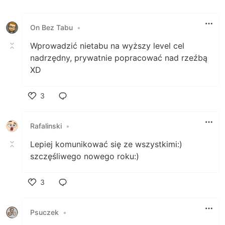
On Bez Tabu
•
Wprowadzić nietabu na wyższy level cel
nadrzędny, prywatnie popracować nad rzeźbą
XD
3
Polub
Rafalinski
•
Lepiej komunikować się ze wszystkimi:)
szczęśliwego nowego roku:)
3
Polub
Psuczek
•