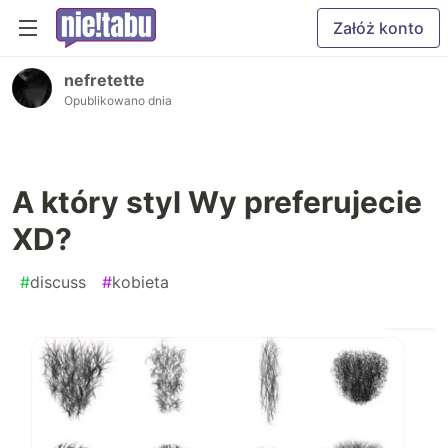
Załóż konto
nefretette
Opublikowano dnia
A który styl Wy preferujecie
XD?
#
discuss
#
kobieta