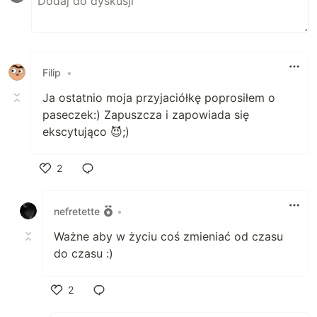
Filip
•
Ja ostatnio moja przyjaciółkę poprosiłem o
paseczek:) Zapuszcza i zapowiada się
ekscytująco 😈;)
2
Polub
nefretette
•
Ważne aby w życiu coś zmieniać od czasu
do czasu :)
2
Polub