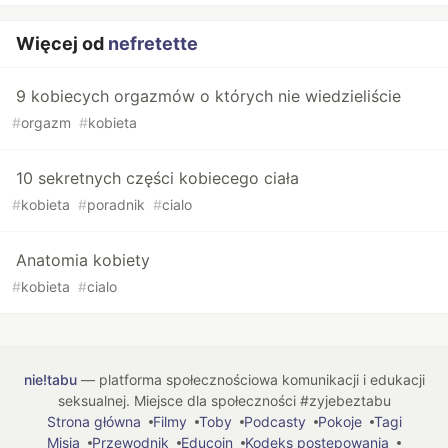
Więcej od
nefretette
9 kobiecych orgazmów o których nie wiedzieliście
#
orgazm
#
kobieta
10 sekretnych części kobiecego ciała
#
kobieta
#
poradnik
#
cialo
Anatomia kobiety
#
kobieta
#
cialo
nie!tabu
— platforma społecznościowa komunikacji i edukacji
seksualnej. Miejsce dla społeczności #zyjebeztabu
Strona główna
Filmy
Toby
Podcasty
Pokoje
Tagi
Misja
Przewodnik
Educoin
Kodeks postępowania