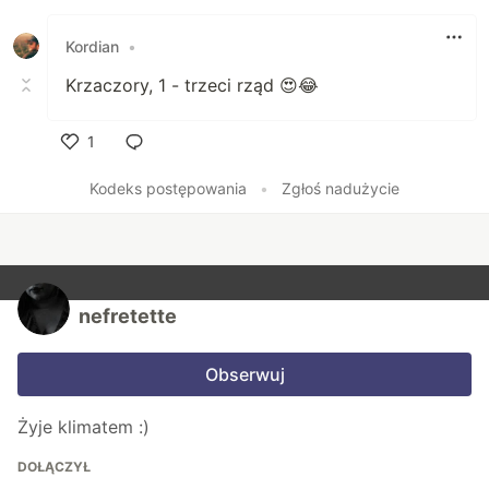
Polub
Kordian
•
Krzaczory, 1 - trzeci rząd 😍😂
1
Polub
Kodeks postępowania
•
Zgłoś nadużycie
nefretette
Obserwuj
Żyje klimatem :)
DOŁĄCZYŁ