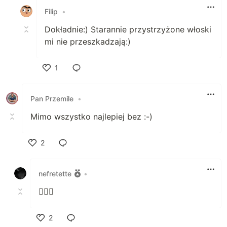
Filip
•
Dokładnie:) Starannie przystrzyżone włoski
mi nie przeszkadzają:)
1
Polub
Pan Przemile
•
Mimo wszystko najlepiej bez :-)
2
Polub
nefretette
•
💁🏻‍♀️
2