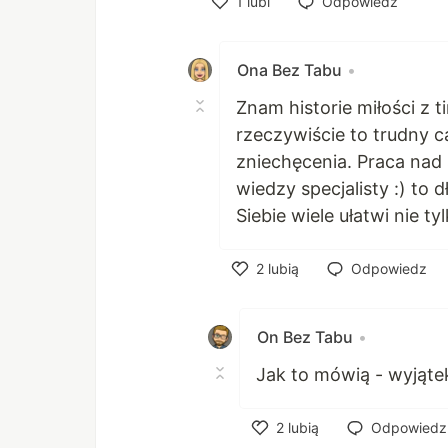
1
lubi
Odpowiedz
Polub
Ona Bez Tabu
•
Znam historie miłości z 
rzeczywiście to trudny c
zniechęcenia. Praca nad
wiedzy specjalisty :) to
Siebie wiele ułatwi nie t
2
lubią
Odpowiedz
Polub
On Bez Tabu
•
Jak to mówią - wyjątek 
2
lubią
Odpowiedz