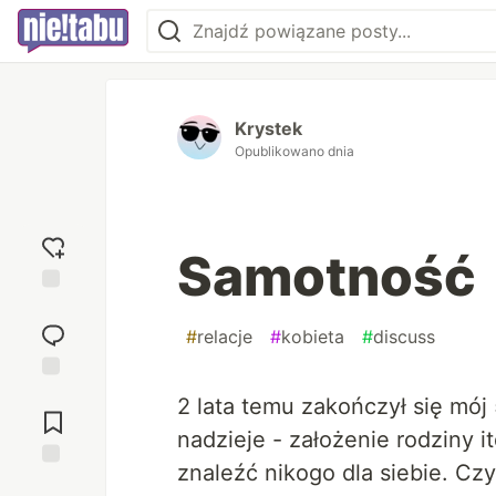
Krystek
Opublikowano dnia
Samotność
Dodaj
reakcję
#
relacje
#
kobieta
#
discuss
Przejdź do
2 lata temu zakończył się mój
komentarzy
nadzieje - założenie rodziny it
znaleźć nikogo dla siebie. Cz
Zapisz