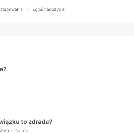
stępowania
•
Zgłoś nadużycie
ie?
wiązku to zdrada?
szyn -
25 maj