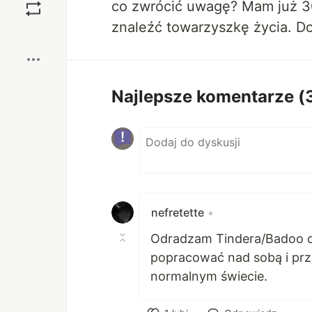
co zwrócić uwagę? Mam już 30
znaleźć towarzyszkę życia. D
Boost
Najlepsze komentarze
(
nefretette
•
Odradzam Tindera/Badoo chy
popracować nad sobą i prz
normalnym świecie.