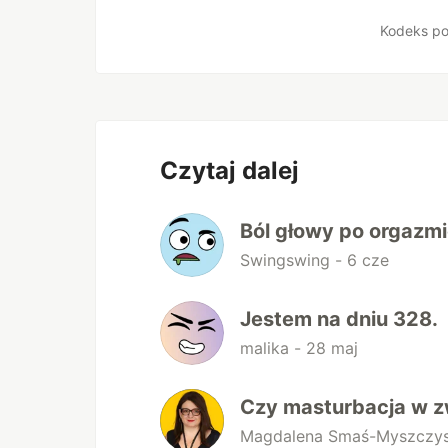
Polub
Kodeks po
Czytaj dalej
Ból głowy po orgazm
Swingswing -
6 cze
Jestem na dniu 328.
malika -
28 maj
Czy masturbacja w z
Magdalena Smaś-Myszczy