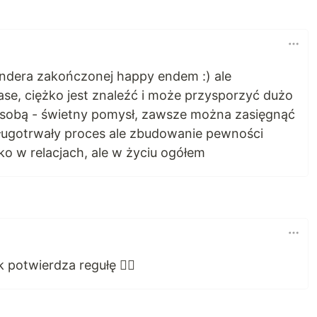
tindera zakończonej happy endem :) ale
ase, ciężko jest znaleźć i może przysporzyć dużo
 sobą - świetny pomysł, zawsze można zasięgnąć
 długotrwały proces ale zbudowanie pewności
ylko w relacjach, ale w życiu ogółem
potwierdza regułę 🤷‍♂️