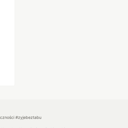
łeczności #zyjebeztabu