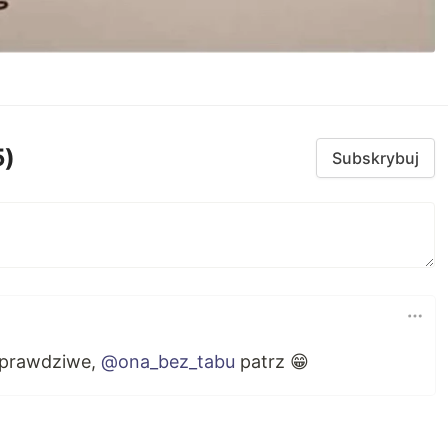
5)
Subskrybuj
o prawdziwe,
@ona_bez_tabu
patrz 😁