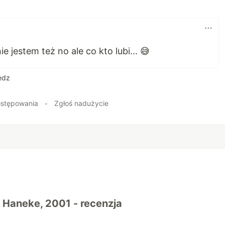
 jestem też no ale co kto lubi... 😅
edz
stępowania
•
Zgłoś nadużycie
- Haneke, 2001 - recenzja