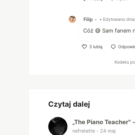
Polub
Filip
•
• Edytowano dnia
Cóż 😅 Sam fanem nie
3
lubią
Odpowi
Polub
Kodeks po
Czytaj dalej
„The Piano Teacher" 
nefretette -
24 maj