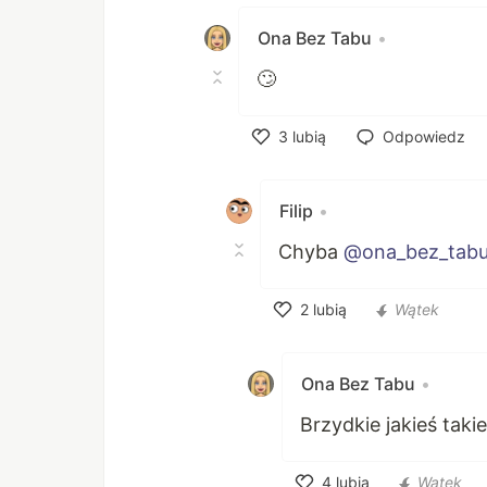
Ona Bez Tabu
•
🙄
3
lubią
Odpowiedz
Polub
Filip
•
Chyba
@ona_bez_tab
2
lubią
Wątek
Polub
Ona Bez Tabu
•
Brzydkie jakieś taki
4
lubią
Wątek