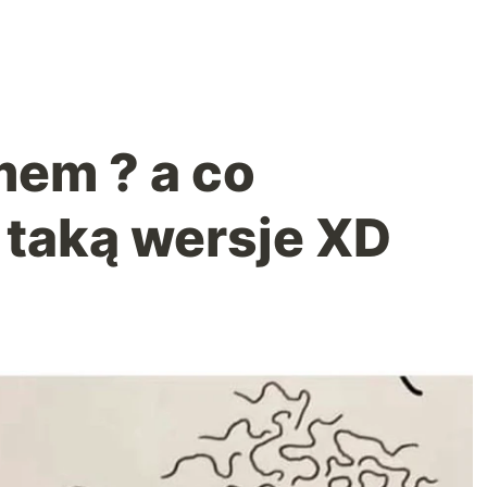
mem ? a co
 taką wersje XD