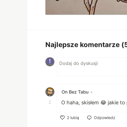
Najlepsze komentarze
(
On Bez Tabu
•
O haha, skisłem 😂 jakie t
2
lubią
Odpowiedz
Polub