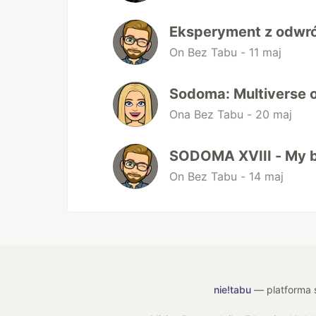
Eksperyment z odwró
On Bez Tabu -
11 maj
Sodoma: Multiverse of
Ona Bez Tabu -
20 maj
SODOMA XVIII - My b
On Bez Tabu -
14 maj
nie!tabu
— platforma s