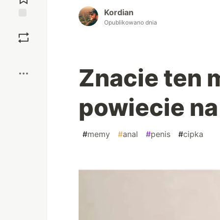
Kordian
Opublikowano dnia
Zapisz
Boost
Znacie ten 
powiecie na
#
memy
#
anal
#
penis
#
cipka