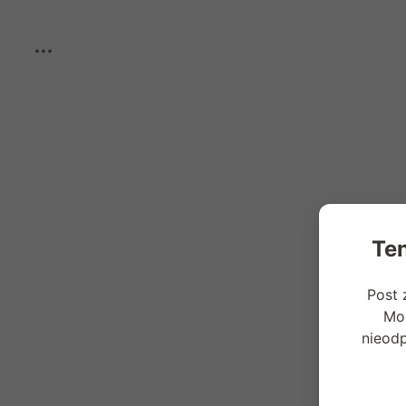
Boost
Ten
Post 
Mog
nieod