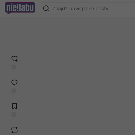
Dodaj
reakcję
Przejdź do
komentarzy
Zapisz