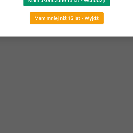
Mam ukończone 15 lat - Wchodzę
Mam mniej niż 15 lat - Wyjdź