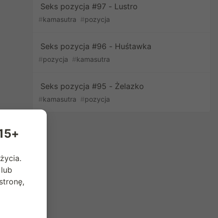
Seks pozycja #97 - Lustro
#
kamasutra
#
pozycja
Seks pozycja #96 - Huśtawka
#
pozycja
#
kamasutra
Seks pozycja #95 - Żelazko
#
kamasutra
#
pozycja
 15+
życia.
 lub
tronę,