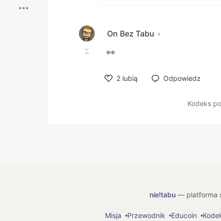
On Bez Tabu
•
👀
2
lubią
Odpowiedz
Polub
Kodeks po
nie!tabu
— platforma s
Misja
Przewodnik
Educoin
Kode