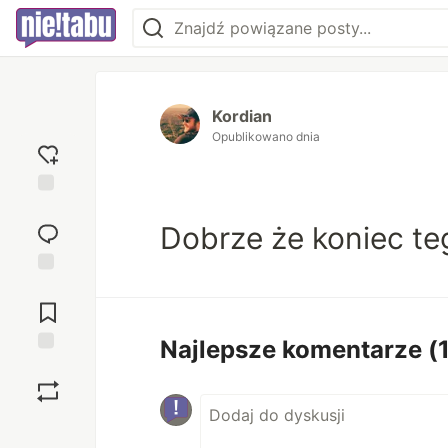
Kordian
Opublikowano dnia
Dodaj
reakcję
Dobrze że koniec te
Przejdź do
komentarzy
Najlepsze komentarze
(
Zapisz
Boost