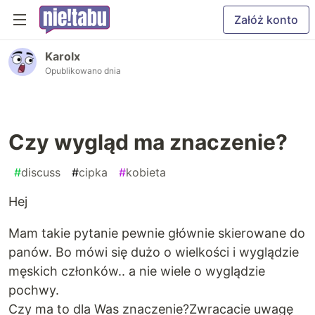
Załóż konto
Karolx
Opublikowano dnia
Czy wygląd ma znaczenie?
#
discuss
#
cipka
#
kobieta
Hej
Mam takie pytanie pewnie głównie skierowane do
panów. Bo mówi się dużo o wielkości i wyglądzie
męskich członków.. a nie wiele o wyglądzie
pochwy.
Czy ma to dla Was znaczenie?Zwracacie uwagę