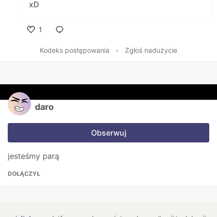
xD
1
Polub
Kodeks postępowania
•
Zgłoś nadużycie
daro
Obserwuj
jesteśmy parą
DOŁĄCZYŁ