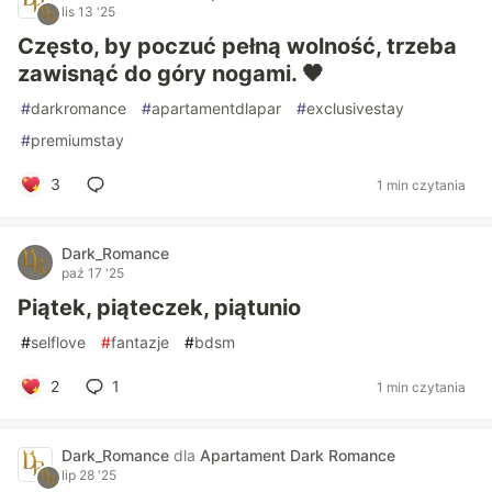
lis 13 '25
Często, by poczuć pełną wolność, trzeba
zawisnąć do góry nogami. 🖤
#
darkromance
#
apartamentdlapar
#
exclusivestay
#
premiumstay
3
1 min czytania
Dark_Romance
paź 17 '25
Piątek, piąteczek, piątunio
#
selflove
#
fantazje
#
bdsm
2
1
1 min czytania
Dark_Romance
dla
Apartament Dark Romance
lip 28 '25