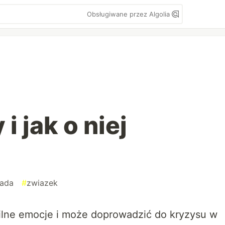
Obsługiwane przez Algolia
i jak o niej
?
rada
#
zwiazek
silne emocje i może doprowadzić do kryzysu w