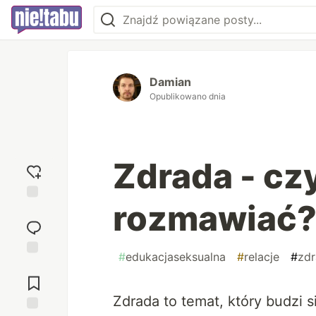
Damian
Opublikowano dnia
Zdrada - czy 
rozmawiać
Dodaj
reakcję
#
edukacjaseksualna
#
relacje
#
zd
Przejdź do
komentarzy
Zdrada to temat, który budzi 