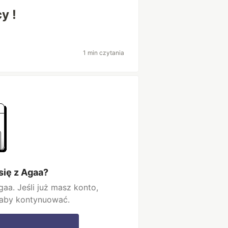
y !
1 min czytania
ię z Agaa?
aa. Jeśli już masz konto,
 aby kontynuować.