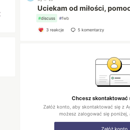
Uciekam od miłości, pomoc
#
discuss
#
fwb
3
reakcje
5
komentarzy
Chcesz skontaktować s
Załóż konto, aby skontaktować się z Ag
możesz zalogować się poniżej,
Załóż konto