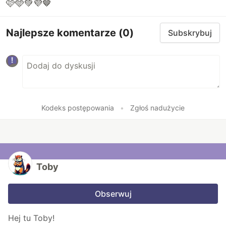
🩷🩵💚💜🤎
Najlepsze komentarze
(0)
Subskrybuj
Kodeks postępowania
•
Zgłoś nadużycie
Toby
Obserwuj
Hej tu Toby!