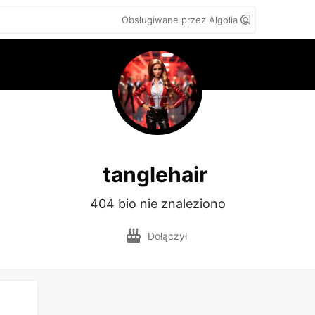
Obsługiwane przez Algolia
tanglehair
404 bio nie znaleziono
Dołączył