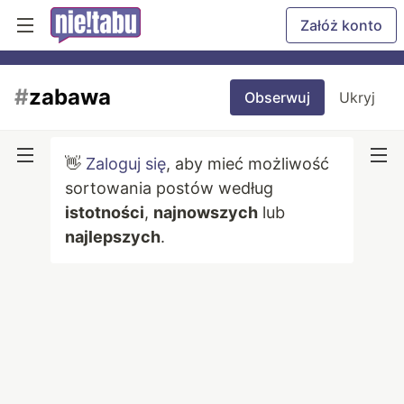
Załóż konto
#
zabawa
Obserwuj
Ukryj
👋
Zaloguj się
, aby mieć możliwość
sortowania postów według
istotności
,
najnowszych
lub
najlepszych
.