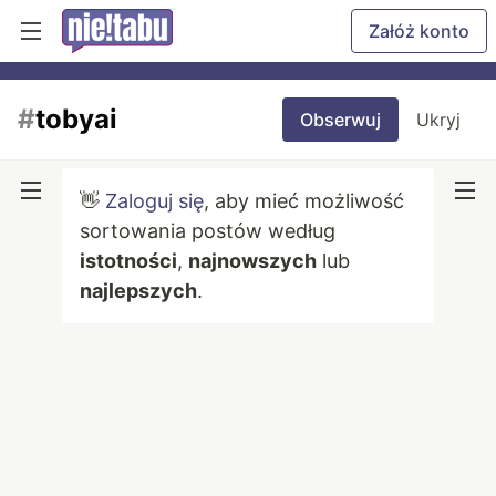
Załóż konto
#
tobyai
Obserwuj
Ukryj
👋
Zaloguj się
, aby mieć możliwość
sortowania postów według
istotności
,
najnowszych
lub
najlepszych
.