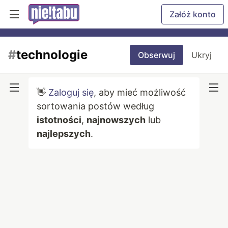
Załóż konto
#
technologie
Obserwuj
Ukryj
👋
Zaloguj się
, aby mieć możliwość
sortowania postów według
istotności
,
najnowszych
lub
najlepszych
.