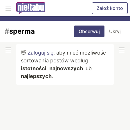
Załóż konto
#
sperma
Obserwuj
Ukryj
👋
Zaloguj się
, aby mieć możliwość
sortowania postów według
istotności
,
najnowszych
lub
najlepszych
.