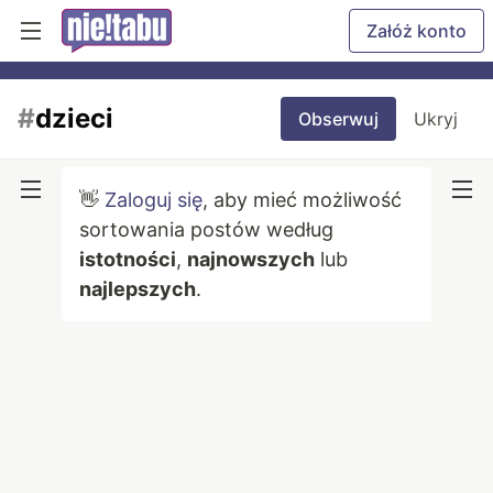
Załóż konto
#
dzieci
Obserwuj
Ukryj
👋
Zaloguj się
, aby mieć możliwość
sortowania postów według
istotności
,
najnowszych
lub
najlepszych
.