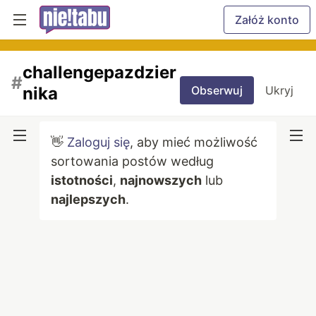
Załóż konto
challengepazdzier
#
nika
Obserwuj
Ukryj
👋
Zaloguj się
, aby mieć możliwość
sortowania postów według
istotności
,
najnowszych
lub
najlepszych
.