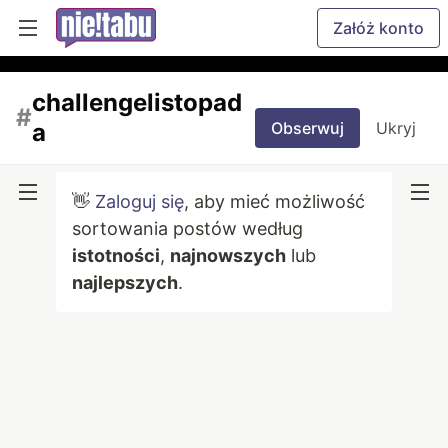
Załóż konto
challengelistopad
#
a
Obserwuj
Ukryj
👋
Zaloguj się
, aby mieć możliwość
sortowania postów według
istotności
,
najnowszych
lub
najlepszych
.