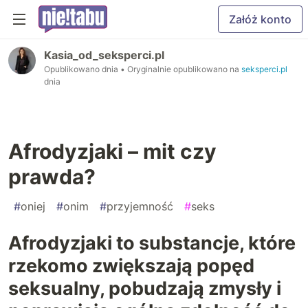
Załóż konto
Kasia_od_seksperci.pl
Opublikowano dnia
• Oryginalnie opublikowano na
seksperci.pl
dnia
Afrodyzjaki – mit czy
prawda?
#
oniej
#
onim
#
przyjemność
#
seks
Afrodyzjaki to substancje, które
rzekomo zwiększają popęd
seksualny, pobudzają zmysły i