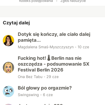
Kodeks postępowania
•
Zgłoś nadużycie
Czytaj dalej
Dotyk się kończy, ale ciało dalej
pamięta...
Magdalena Smaś-Myszczyszyn -
10 cze
Fucking hot! 🌡️ Berlin nas nie
oszczędza - podsumowanie SX
Festival Berlin 2026
Ona Bez Tabu -
29 cze
Ból głowy po orgazmie?
Swingswing -
6 cze