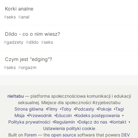
Korki analne
#
seks
#
anal
Dildo - co o nim wiesz?
#
gadzety
#
dildo
#
seks
Czym jest "edging"?
#
seks
#
orgazm
nie!tabu
— platforma społecznościowa komunikacji i edukacji
seksualnej. Miejsce dla społeczności #zyjebeztabu
Strona główna
Filmy
Toby
Podcasty
Pokoje
Tagi
Misja
Przewodnik
Educoin
Kodeks postępowania
Polityka prywatności
Regulamin
Dołącz do nas
Kontakt
Ustawienia polityki cookie
Built on
Forem
— the
open source
software that powers
DEV