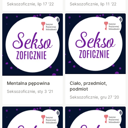
Seksozoficznie,
lip 17 '22
Seksozoficznie,
lip 11 '22
Mentalna pępowina
Ciało, przedmiot,
podmiot
Seksozoficznie,
sty 3 '21
Seksozoficznie,
gru 27 '20