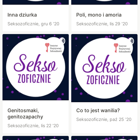
Inna dziurka
Poli, mono i amoria
Seksozoficznie,
gru 6 '20
Seksozoficznie,
lis 29 '20
Genitosmaki,
Co to jest wanilia?
genitozapachy
Seksozoficznie,
paź 25 '20
Seksozoficznie,
lis 22 '20