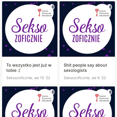
To wszystko jest już w
Shit people say about
tobie :/
sexologists
Seksozoficznie,
sie 15 '22
Seksozoficznie,
sie 8 '22