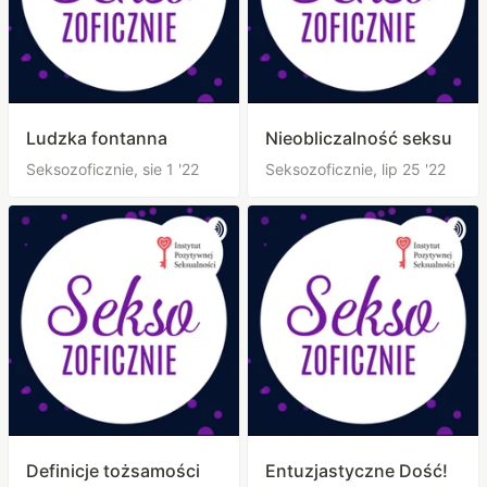
Ludzka fontanna
Nieobliczalność seksu
Seksozoficznie,
sie 1 '22
Seksozoficznie,
lip 25 '22
Definicje tożsamości
Entuzjastyczne Dość!