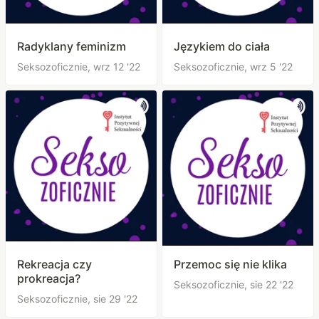
Radyklany feminizm
Językiem do ciała
Seksozoficznie,
wrz 12 '22
Seksozoficznie,
wrz 5 '22
Rekreacja czy
Przemoc się nie klika
prokreacja?
Seksozoficznie,
sie 22 '22
Seksozoficznie,
sie 29 '22