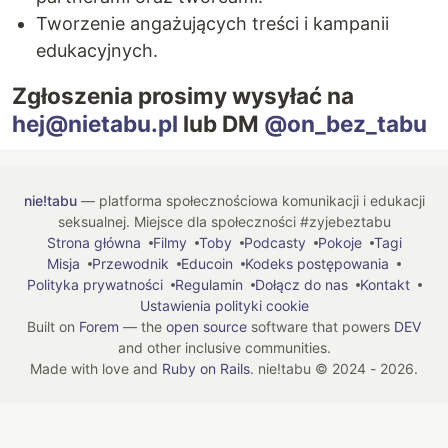
Tworzenie angażujących treści i kampanii
edukacyjnych.
Zgłoszenia prosimy wysyłać na
hej@nietabu.pl
lub DM
@on_bez_tabu
nie!tabu
— platforma społecznościowa komunikacji i edukacji
seksualnej. Miejsce dla społeczności #zyjebeztabu
Strona główna
Filmy
Toby
Podcasty
Pokoje
Tagi
Misja
Przewodnik
Educoin
Kodeks postępowania
Polityka prywatności
Regulamin
Dołącz do nas
Kontakt
Ustawienia polityki cookie
Built on
Forem
— the
open source
software that powers
DEV
and other inclusive communities.
Made with love and
Ruby on Rails
. nie!tabu
©
2024 - 2026.