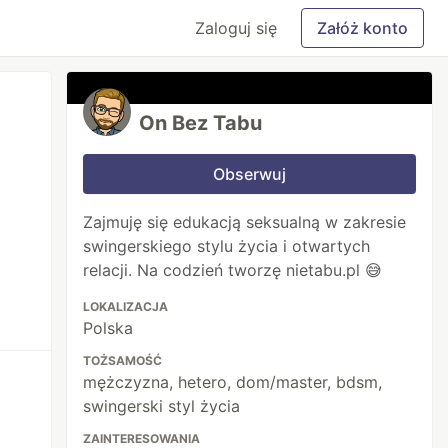
Zaloguj się
Załóż konto
On Bez Tabu
Obserwuj
Zajmuję się edukacją seksualną w zakresie
swingerskiego stylu życia i otwartych
relacji. Na codzień tworzę nietabu.pl 😅
LOKALIZACJA
Polska
TOŻSAMOŚĆ
mężczyzna, hetero, dom/master, bdsm,
swingerski styl życia
ZAINTERESOWANIA