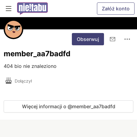
Załóż konto
Obserwuj
member_aa7badfd
404 bio nie znaleziono
Dołączył
Więcej informacji o @member_aa7badfd