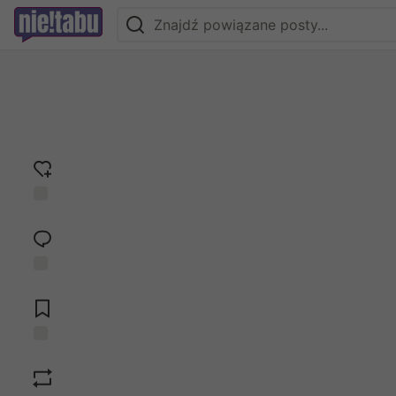
Dodaj
reakcję
Przejdź do
komentarzy
Zapisz