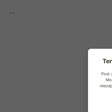
Boost
Ten
Post 
Mog
nieod