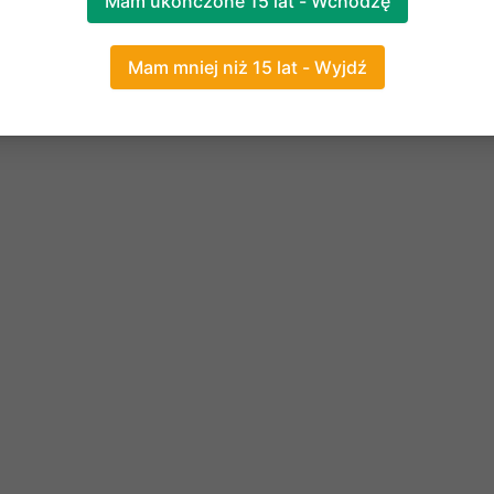
Mam ukończone 15 lat - Wchodzę
Mam mniej niż 15 lat - Wyjdź