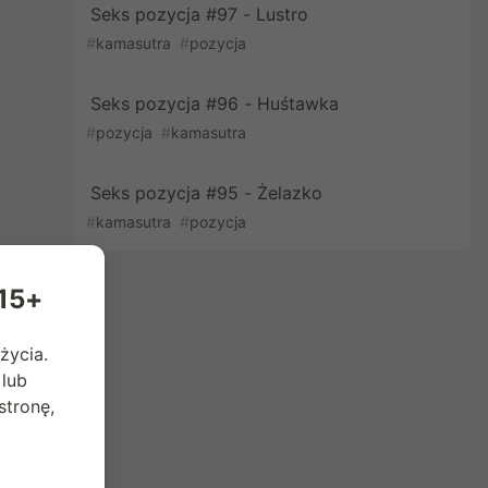
Seks pozycja #97 - Lustro
#
kamasutra
#
pozycja
Seks pozycja #96 - Huśtawka
#
pozycja
#
kamasutra
Seks pozycja #95 - Żelazko
#
kamasutra
#
pozycja
 15+
życia.
 lub
tronę,