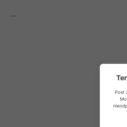
Boost
Ten
Post 
Mog
nieod