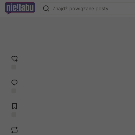
Dodaj
reakcję
Przejdź do
komentarzy
Zapisz