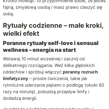
Krótko mówiąc: to przypomnienie sobie, że jesteś
fajną, zmysłową osobą i masz prawo cieszyć się
sobą.
Rytuały codzienne – małe kroki,
wielki efekt
Poranne rytuały self-love i sensual
wellness – energia na start
Wstawaj 10 minut wcześniej i zacznij od
delikatnego rozciągania. Weź kilka głębokich
oddechów i spróbuj włączyć
poranny rozruch
limfatyczny
– proste ćwiczenia, takie jak
rytmiczne uderzanie piętami o podłogę (około 60
razy na minutę), pobudzą przepływ limfy i
dodadzą energii.