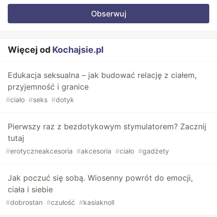
Obserwuj
Więcej od
Kochajsie.pl
Edukacja seksualna – jak budować relację z ciałem,
przyjemność i granice
#
ciało
#
seks
#
dotyk
Pierwszy raz z bezdotykowym stymulatorem? Zacznij
tutaj
#
erotyczneakcesoria
#
akcesoria
#
ciało
#
gadżety
Jak poczuć się sobą. Wiosenny powrót do emocji,
ciała i siebie
#
dobrostan
#
czułość
#
kasiaknoll