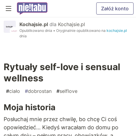
Załóż konto
Kochajsie.pl
dla
Kochajsie.pl
Opublikowano dnia
• Oryginalnie opublikowano na
kochajsie.pl
dnia
Rytuały self-love i sensual
wellness
#
ciało
#
dobrostan
#
selflove
Moja historia
Posłuchaj mnie przez chwilę, bo chcę Ci coś
opowiedzieć… Kiedyś wracałam do domu po
całym dniu – pełnym pracy, obowiązków, a