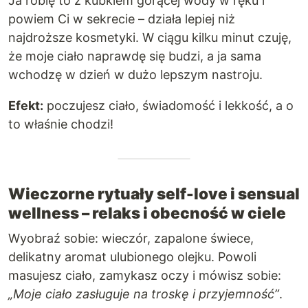
Ja robię to z kubkiem gorącej wody w ręku i
powiem Ci w sekrecie – działa lepiej niż
najdroższe kosmetyki. W ciągu kilku minut czuję,
że moje ciało naprawdę się budzi, a ja sama
wchodzę w dzień w dużo lepszym nastroju.
Efekt:
poczujesz ciało, świadomość i lekkość, a o
to właśnie chodzi!
Wieczorne rytuały self-love i sensual
wellness – relaks i obecność w ciele
Wyobraź sobie: wieczór, zapalone świece,
delikatny aromat ulubionego olejku. Powoli
masujesz ciało, zamykasz oczy i mówisz sobie:
„Moje ciało zasługuje na troskę i przyjemność”
.