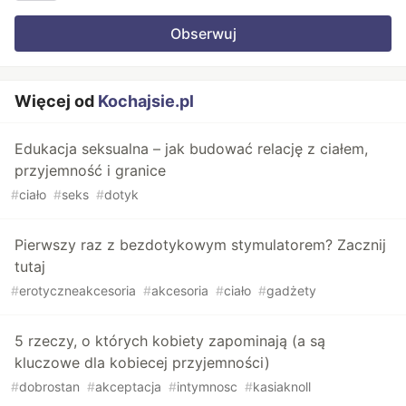
Obserwuj
Więcej od
Kochajsie.pl
Edukacja seksualna – jak budować relację z ciałem,
przyjemność i granice
#
ciało
#
seks
#
dotyk
Pierwszy raz z bezdotykowym stymulatorem? Zacznij
tutaj
#
erotyczneakcesoria
#
akcesoria
#
ciało
#
gadżety
5 rzeczy, o których kobiety zapominają (a są
kluczowe dla kobiecej przyjemności)
#
dobrostan
#
akceptacja
#
intymnosc
#
kasiaknoll