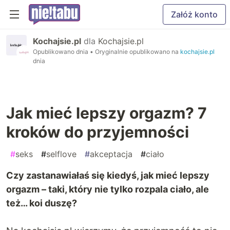
Załóż konto
Kochajsie.pl
dla
Kochajsie.pl
Opublikowano dnia
• Oryginalnie opublikowano na
kochajsie.pl
dnia
Jak mieć lepszy orgazm? 7
kroków do przyjemności
#
seks
#
selflove
#
akceptacja
#
ciało
Czy zastanawiałaś się kiedyś, jak mieć lepszy
orgazm – taki, który nie tylko rozpala ciało, ale
też… koi duszę?